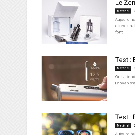
Le Zen
Matériel
Aujourd'hui
d'Innokin. 
font...
Test : 
Matériel
On l'attend
Enovap s'es
Test :
Matériel
Aujourd'hu