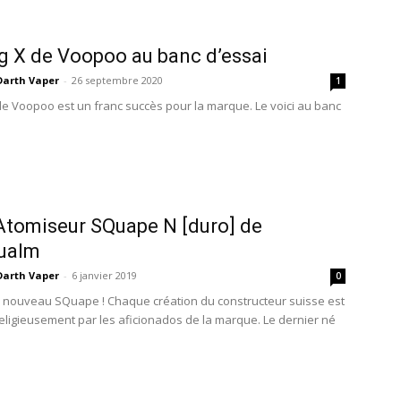
g X de Voopoo au banc d’essai
Darth Vaper
-
26 septembre 2020
1
de Voopoo est un franc succès pour la marque. Le voici au banc
 Atomiseur SQuape N [duro] de
qualm
Darth Vaper
-
6 janvier 2019
0
 nouveau SQuape ! Chaque création du constructeur suisse est
eligieusement par les aficionados de la marque. Le dernier né