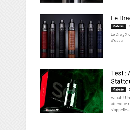
Le Dra
Matériel
Le Drag X 
d'essai
Test :
Statt
Matériel
Aaaah ! Un
attendue r
s'appelle...