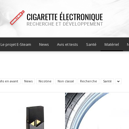
Le projet E-Steam
News
Avis et tests
Santé
Matériel
N
Cigarette
Mis en avant
News
Nicotine
Non classé
Recherche
Santé
electronique
recherche