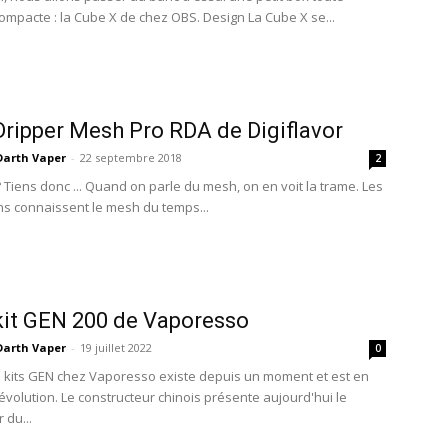
compacte : la Cube X de chez OBS. Design La Cube X se...
 Dripper Mesh Pro RDA de Digiflavor
Darth Vaper
-
22 septembre 2018
2
 Tiens donc ... Quand on parle du mesh, on en voit la trame. Les
ns connaissent le mesh du temps...
 kit GEN 200 de Vaporesso
Darth Vaper
-
19 juillet 2022
0
e kits GEN chez Vaporesso existe depuis un moment et est en
évolution. Le constructeur chinois présente aujourd'hui le
 du...