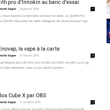
ith pro d’Innokin au banc d’essai
Darth Vaper
-
24 janvier 2020
1
, nous testons la dernière version en date : le Zenith Pro
Le Zenith fait partie de cette catégorie de clearomiseurs qui
Enovap, la vape à la carte
Darth Vaper
-
21 février 2019
4
ait depuis plus de trois ans et elle est enfin arrivée. La e-cig
t faite attendre, mais ça en valait la peine....
 Box Cube X par OBS
Darth Vaper
-
11 octobre 2019
2
i, nous allons passer au banc d'essai une petit box toute