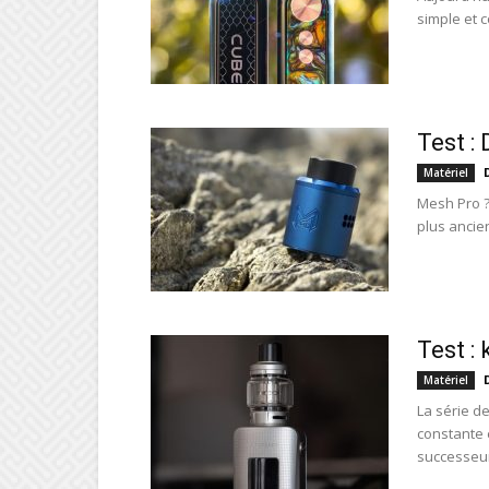
simple et 
Test :
Matériel
Mesh Pro ?
plus ancie
Test :
Matériel
La série d
constante 
successeur