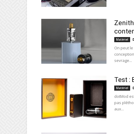
Zenith 
conte
Matériel
On peut le 
conception 
sevrage...
Test :
Matériel
dotMod est
pas pléthor
aux...