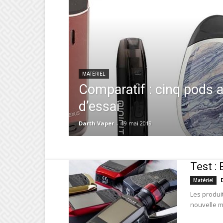
MATÉRIEL
Comparatif : cinq pods 
d’essai
Darth Vaper
-
19 mai 2019
Test :
Matériel
Les produi
nouvelle mo