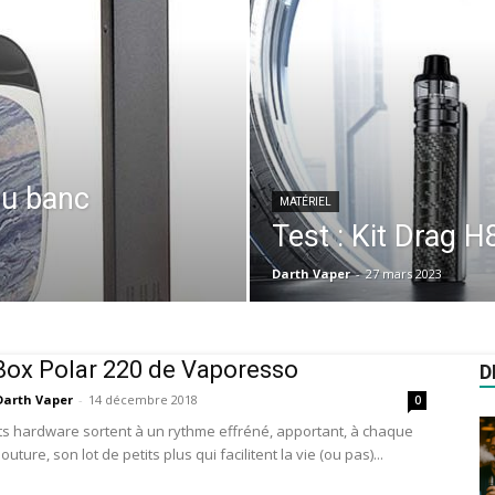
au banc
MATÉRIEL
Test : Kit Drag 
Darth Vaper
-
27 mars 2023
 Box Polar 220 de Vaporesso
D
Darth Vaper
-
14 décembre 2018
0
ts hardware sortent à un rythme effréné, apportant, à chaque
uture, son lot de petits plus qui facilitent la vie (ou pas)...