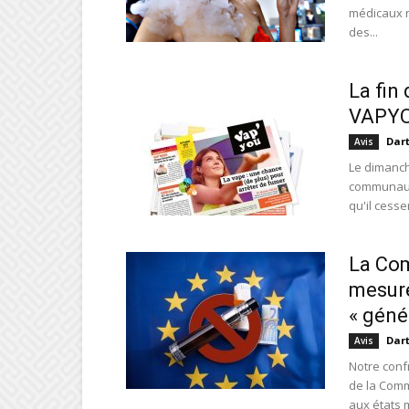
médicaux n
des...
La fin
VAPYOU
Dar
Avis
Le dimanch
communaut
qu'il cesser
La Co
mesure
« géné
Dar
Avis
Notre conf
de la Comm
aux états 