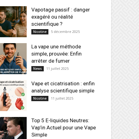
Vapotage passif : danger
exagéré ou réalité
scientifique ?
5 décembre 2025
Nicotine
La vape une méthode
simple, prouvée: Enfin
arrêter de fumer
11 juillet 2025
News
Vape et cicatrisation : enfin
analyse scientifique simple
11 juillet 2025
Nicotine
Top 5 E-liquides Neutres:
Vap’in Actuel pour une Vape
Simple