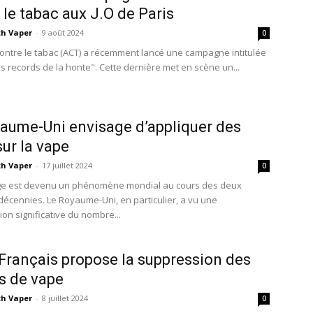
 le tabac aux J.O de Paris
th Vaper
-
9 août 2024
0
 contre le tabac (ACT) a récemment lancé une campagne intitulée
es records de la honte". Cette dernière met en scène un...
aume-Uni envisage d’appliquer des
sur la vape
th Vaper
-
17 juillet 2024
0
ge est devenu un phénomène mondial au cours des deux
décennies. Le Royaume-Uni, en particulier, a vu une
on significative du nombre...
 Français propose la suppression des
s de vape
th Vaper
-
8 juillet 2024
0