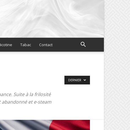
icotine
Tabac
Contact
DERNIER
ce. Suite à la frilosité
st abandonné et e-steam