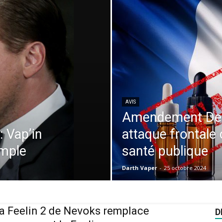
AVIS
Amendement De 
: Vap’in
attaque frontale 
imple
santé publique
Darth Vaper
-
25 octobre 2024
 la Feelin 2 de Nevoks remplace
D