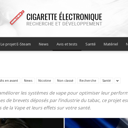
Le projet E-Steam
News
Avis et tests
Santé
Matériel
N
Cigarette
Mis en avant
News
Nicotine
Non classé
Recherche
Santé
electronique
améliorer les systèmes de vape pour optimiser leur performan
s de brevets déposés par l’industrie du tabac, ce projet e
de la Vape et leurs effets sur votre santé.
recherche