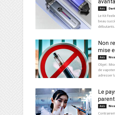
avanta
Dar
Avis
Le Kit Fee
beau succ
débutants..
Non re
mise 
Nic
Avis
Objet : Mi
de vapoter
adresser la
Le pay
parent
Nic
Avis
Contrairem