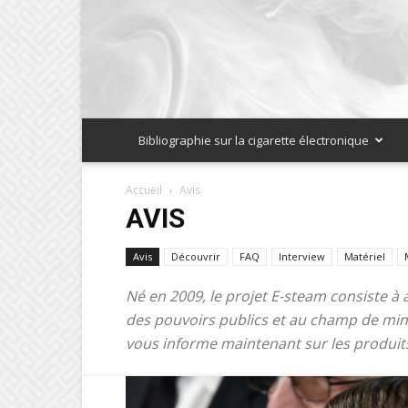
Bibliographie sur la cigarette électronique
Accueil
Avis
AVIS
Avis
Découvrir
FAQ
Interview
Matériel
Né en 2009, le projet E-steam consiste à 
des pouvoirs publics et au champ de mine
vous informe maintenant sur les produits 