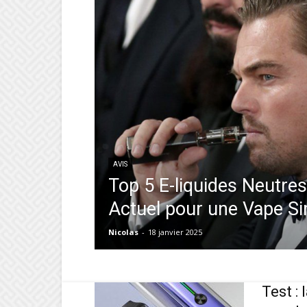
AVIS
Top 5 E-liquides Neutres
Actuel pour une Vape S
Nicolas
-
18 janvier 2025
Test :