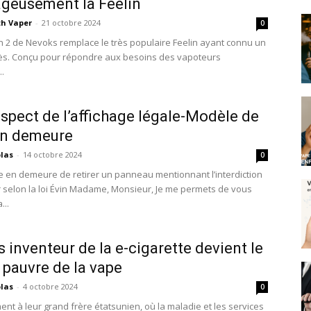
geusement la Feelin
th Vaper
-
21 octobre 2024
0
lin 2 de Nevoks remplace le très populaire Feelin ayant connu un
ès. Conçu pour répondre aux besoins des vapoteurs
.
spect de l’affichage légale-Modèle de
en demeure
olas
-
14 octobre 2024
0
se en demeure de retirer un panneau mentionnant l’interdiction
 selon la loi Évin Madame, Monsieur, Je me permets de vous
...
s inventeur de la e-cigarette devient le
 pauvre de la vape
olas
-
4 octobre 2024
0
ent à leur grand frère étatsunien, où la maladie et les services