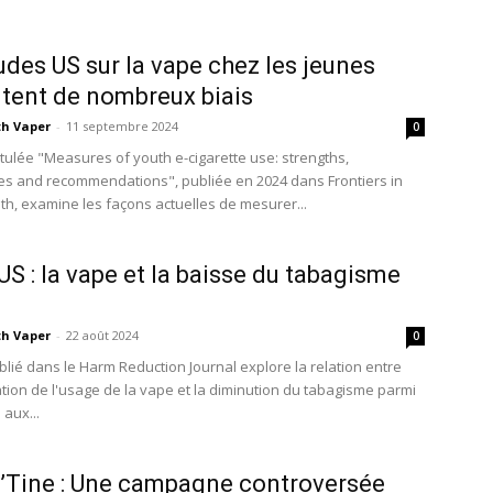
udes US sur la vape chez les jeunes
tent de nombreux biais
th Vaper
-
11 septembre 2024
0
itulée "Measures of youth e-cigarette use: strengths,
 and recommendations", publiée en 2024 dans Frontiers in
lth, examine les façons actuelles de mesurer...
US : la vape et la baisse du tabagisme
th Vaper
-
22 août 2024
0
ublié dans le Harm Reduction Journal explore la relation entre
tion de l'usage de la vape et la diminution du tabagisme parmi
 aux...
’Tine : Une campagne controversée