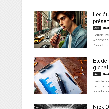
Les ét
présen
Dar
Avis
L'étude int
weaknesses
Public Hea
Etude 
global
Dar
Avis
L'article p
l'augmenta
les adultes
Nick O