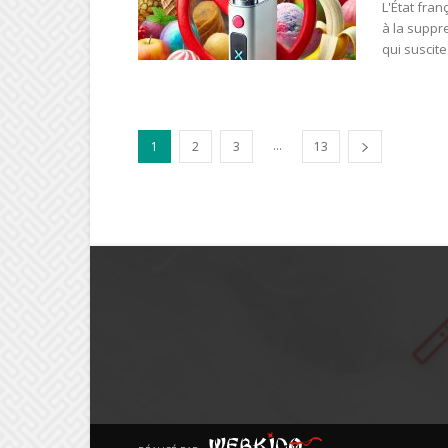
L'État fra
à la suppr
qui suscite.
...
1
2
3
13