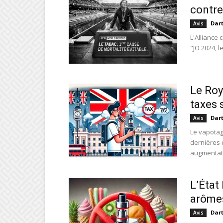
contre
Dar
Avis
L'Alliance
"JO 2024, l
Le Roy
taxes 
Dar
Avis
Le vapota
dernières 
augmentati
L’État
arôme
Dar
Avis