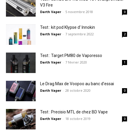
V3 Fire
Darth Vaper
-
5 novembre 2018
0
Test : kit pod Klypse d’ Innokin
Darth Vaper
-
7 septembre 2022
2
Test : Target PM80 de Vaporesso
Darth Vaper
-
7 février 2020
1
Le Drag Max de Voopoo au banc d’essai
Darth Vaper
-
28 octobre 2020
0
Test : Precisio MTL de chez BD Vape
Darth Vaper
-
18 octobre 2019
0