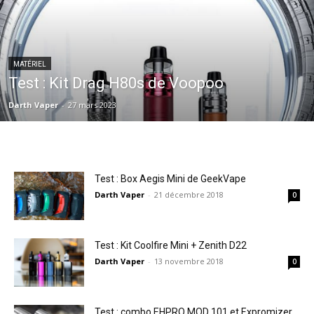
MATÉRIEL
Test : Kit Drag H80s de Voopoo
Darth Vaper
-
27 mars 2023
Test : Box Aegis Mini de GeekVape
Darth Vaper
-
21 décembre 2018
0
Test : Kit Coolfire Mini + Zenith D22
Darth Vaper
-
13 novembre 2018
0
Test : combo EHPRO MOD 101 et Expromizer