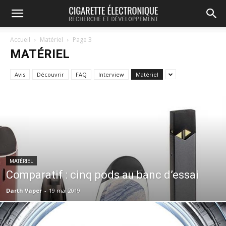
Accueil
Matériel
Page 3
MATÉRIEL
Avis
Découvrir
FAQ
Interview
Matériel
MATÉRIEL
Comparatif : cinq pods au banc d’essai
Darth Vaper
-
19 mai 2019