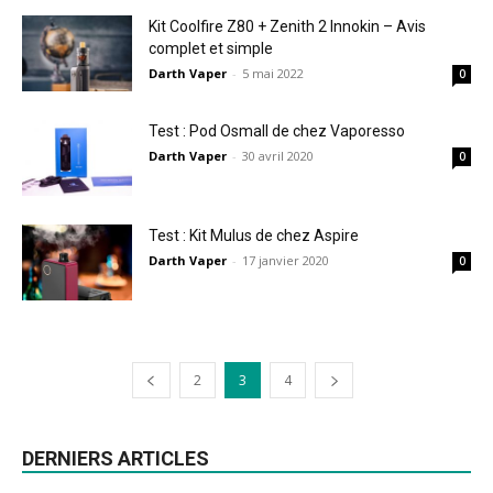
Kit Coolfire Z80 + Zenith 2 Innokin – Avis
complet et simple
Darth Vaper
-
5 mai 2022
0
Test : Pod Osmall de chez Vaporesso
Darth Vaper
-
30 avril 2020
0
Test : Kit Mulus de chez Aspire
Darth Vaper
-
17 janvier 2020
0
2
3
4
DERNIERS ARTICLES