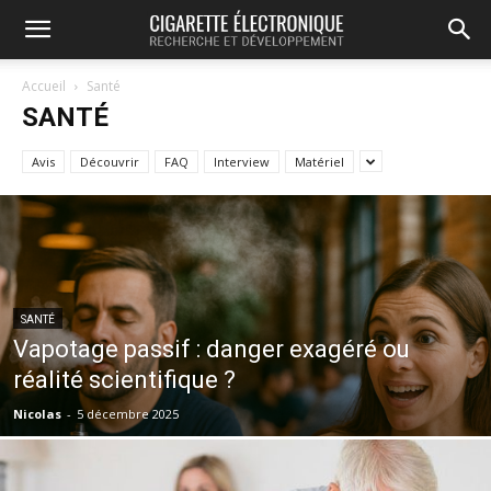
Accueil
Santé
SANTÉ
Avis
Découvrir
FAQ
Interview
Matériel
SANTÉ
Vapotage passif : danger exagéré ou
réalité scientifique ?
Nicolas
-
5 décembre 2025