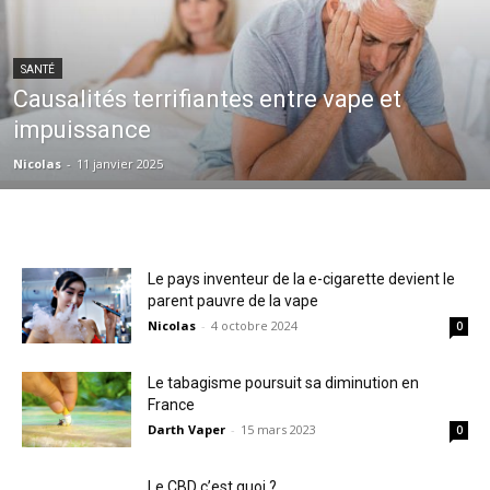
SANTÉ
Causalités terrifiantes entre vape et
impuissance
Nicolas
-
11 janvier 2025
Le pays inventeur de la e-cigarette devient le
parent pauvre de la vape
Nicolas
-
4 octobre 2024
0
Le tabagisme poursuit sa diminution en
France
Darth Vaper
-
15 mars 2023
0
Le CBD c’est quoi ?