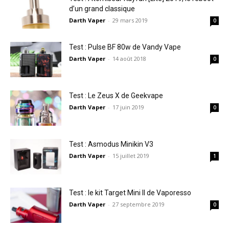
d’un grand classique
Darth Vaper
-
29 mars 2019
0
Test : Pulse BF 80w de Vandy Vape
Darth Vaper
-
14 août 2018
0
Test : Le Zeus X de Geekvape
Darth Vaper
-
17 juin 2019
0
Test : Asmodus Minikin V3
Darth Vaper
-
15 juillet 2019
1
Test : le kit Target Mini II de Vaporesso
Darth Vaper
-
27 septembre 2019
0