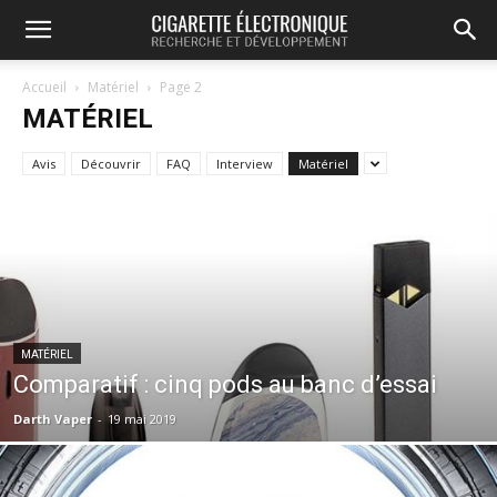
Accueil
Matériel
Page 2
MATÉRIEL
Avis
Découvrir
FAQ
Interview
Matériel
MATÉRIEL
Comparatif : cinq pods au banc d’essai
Darth Vaper
-
19 mai 2019