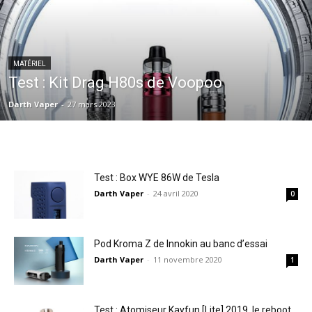
MATÉRIEL
Test : Kit Drag H80s de Voopoo
Darth Vaper
-
27 mars 2023
Test : Box WYE 86W de Tesla
Darth Vaper
-
24 avril 2020
0
Pod Kroma Z de Innokin au banc d’essai
Darth Vaper
-
11 novembre 2020
1
Test : Atomiseur Kayfun [Lite] 2019, le reboot