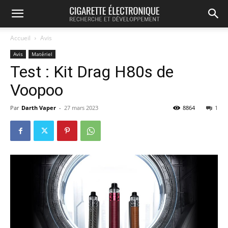
Accueil
Avis
Avis
Matériel
Test : Kit Drag H80s de
Voopoo
Par
Darth Vaper
-
27 mars 2023
8864
1