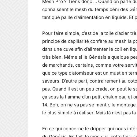
Mesh Pro ? Tiens donc … Quand on parle du 
connaissent le mesh du temps béni des Génés
tant que paille d’alimentation en liquide. Et 
Pour faire simple, c’est de la toile d’acier tr
principe de capillarité confère au mesh la po
dans une cuve afin d’alimenter le coil en liq
très bien. Même si le Génésis a quelque pe
de marchands, certains, comme votre servit
que ce type d’atomiseur est un must en te
saveurs. D’autre part, contrairement au cot
pas. Quand il est un peu crade, on peut le so
ça sous la flamme d’un petit chalumeau et 
14. Bon, on ne va pas se mentir, le montage
le plus simple à réaliser. Mais là n’est pas l
En ce qui concerne le dripper qui nous inté
du Génésis. En fait, le mesh va, cette fois, 