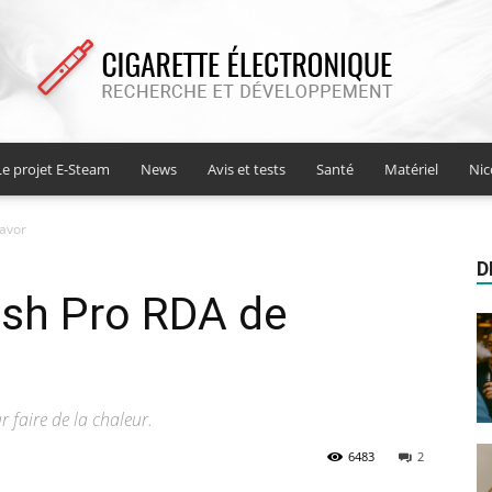
Le projet E-Steam
News
Avis et tests
Santé
Matériel
Nic
Cigarette
lavor
D
esh Pro RDA de
electronique
r faire de la chaleur.
6483
2
recherche