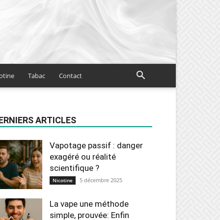
otine
Tabac
Contact
ERNIERS ARTICLES
Vapotage passif : danger
exagéré ou réalité
scientifique ?
5 décembre 2025
Nicotine
La vape une méthode
simple, prouvée: Enfin