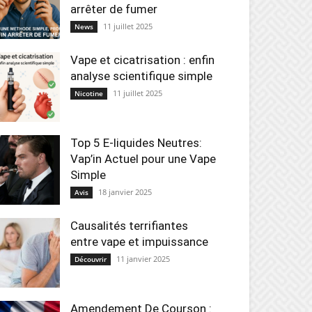
arrêter de fumer
11 juillet 2025
News
Vape et cicatrisation : enfin
analyse scientifique simple
11 juillet 2025
Nicotine
Top 5 E-liquides Neutres:
Vap’in Actuel pour une Vape
Simple
18 janvier 2025
Avis
Causalités terrifiantes
entre vape et impuissance
11 janvier 2025
Découvrir
Amendement De Courson :