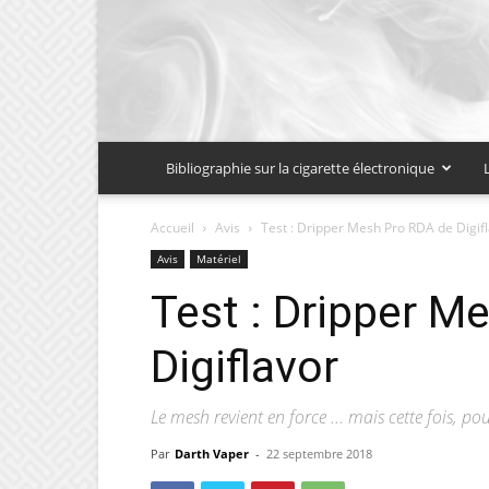
Bibliographie sur la cigarette électronique
Accueil
Avis
Test : Dripper Mesh Pro RDA de Digif
Avis
Matériel
Test : Dripper M
Digiflavor
Le mesh revient en force ... mais cette fois, pou
Par
Darth Vaper
-
22 septembre 2018