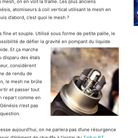
mesh, on en voit la trame. Les plus anciens
is, atomiseurs à coil vertical utilisant le mesh en
puis d’abord, c’est quoi le mesh ?
ès fine et souple. Utilisé sous forme de petite paille, le
ssibilité de défier la gravité en pompant du liquide
uide.
Et ça marche
u disparu des étals
eur, considèrent
rme de rendu de
on, le mesh ne brûle
rtir et passer tout
on repart comme en
 Génésis n’est pas
a question.
resse aujourd’hui, on ne parlera pas d’une résurgence
servir d’élément de chauffe à l’instar du
Taifun BT
,