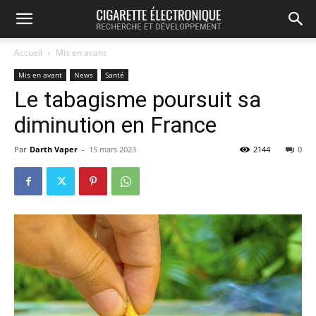
Accueil
Mis en avant
Mis en avant
News
Santé
Le tabagisme poursuit sa
diminution en France
Par
Darth Vaper
-
15 mars 2023
2144
0