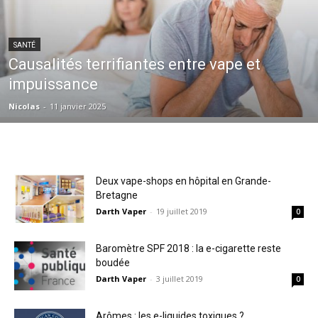
SANTÉ
Causalités terrifiantes entre vape et
impuissance
Nicolas
-
11 janvier 2025
Deux vape-shops en hôpital en Grande-
Bretagne
Darth Vaper
-
19 juillet 2019
0
Baromètre SPF 2018 : la e-cigarette reste
boudée
Darth Vaper
-
3 juillet 2019
0
Arômes : les e-liquides toxiques ?