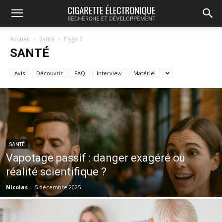
Accueil
Santé
Page 2
SANTÉ
Avis
Découvrir
FAQ
Interview
Matériel
SANTÉ
Vapotage passif : danger exagéré ou
réalité scientifique ?
Nicolas
-
5 décembre 2025