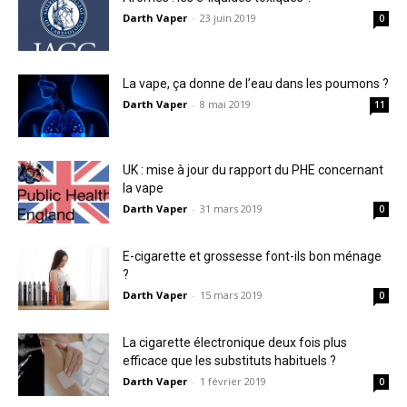
Darth Vaper
-
23 juin 2019
0
La vape, ça donne de l’eau dans les poumons ?
Darth Vaper
-
8 mai 2019
11
UK : mise à jour du rapport du PHE concernant
la vape
Darth Vaper
-
31 mars 2019
0
E-cigarette et grossesse font-ils bon ménage
?
Darth Vaper
-
15 mars 2019
0
La cigarette électronique deux fois plus
efficace que les substituts habituels ?
Darth Vaper
-
1 février 2019
0