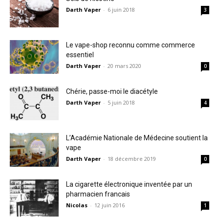
Darth Vaper
-
6 juin 2018
3
Le vape-shop reconnu comme commerce
essentiel
Darth Vaper
-
20 mars 2020
0
Chérie, passe-moi le diacétyle
Darth Vaper
-
5 juin 2018
4
L’Académie Nationale de Médecine soutient la
vape
Darth Vaper
-
18 décembre 2019
0
La cigarette électronique inventée par un
pharmacien francais
Nicolas
-
12 juin 2016
1