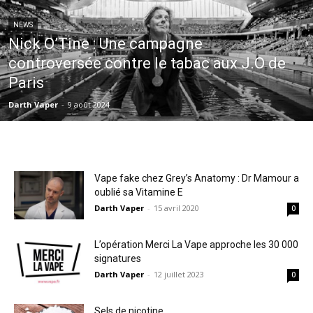
NEWS
Nick O’Tine : Une campagne
controversée contre le tabac aux J.O de
Paris
Darth Vaper
-
9 août 2024
Vape fake chez Grey’s Anatomy : Dr Mamour a
oublié sa Vitamine E
Darth Vaper
-
15 avril 2020
0
L’opération Merci La Vape approche les 30 000
signatures
Darth Vaper
-
12 juillet 2023
0
Sels de nicotine