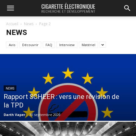
Accueil
News
Page 2
NEWS
Avis
Découvrir
FAQ
Interview
Matériel
NEWS
Rapport SCHEER : vers une révision de
la TPD
Darth Vaper
-
30 septembre 2020