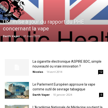
NEWS
UK : mise à jour du rapport du PHE
concernant la vape
Darth Vaper
-
31 mars 2019
La cigarette électronique ASPIRE BDC, simple
nouveauté ou vraie innovation ?
Nicolas
-
14 avril 2014
12
Le Parlement Européen approuve la vape
comme outil de sevrage tabagique
Darth Vaper
-
10 janvier 2024
0
L’Académie Nationale de Médecine soutient la