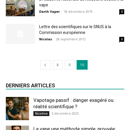
vape
Darth Vaper
-
18 décembre 2019
0
Lettre des scientifiques sur le SNUS à la
Commission européenne
Nicolas
-
28 septembre 2012
0
8
9
10
DERNIERS ARTICLES
Vapotage passif : danger exagéré ou
réalité scientifique ?
5 décembre 2025
Nicotine
La vape une méthode simple, prouvée: