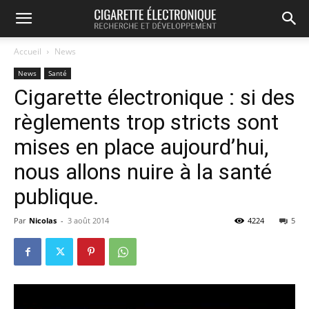
Accueil
News
News
Santé
Cigarette électronique : si des
règlements trop stricts sont
mises en place aujourd’hui,
nous allons nuire à la santé
publique.
Par
Nicolas
-
3 août 2014
4224
5