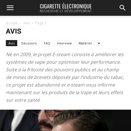
Accueil
Avis
Page 3
AVIS
Avis
Découvrir
FAQ
Interview
Matériel
Né en 2009, le projet E-steam consiste à améliorer les
systèmes de vape pour optimiser leur performance.
Suite à la frilosité des pouvoirs publics et au champ
de mines de brevets déposés par l’industrie du tabac,
ce projet est abandonné et e-steam vous informe
maintenant sur les produits de la Vape et leurs effets
sur votre santé.