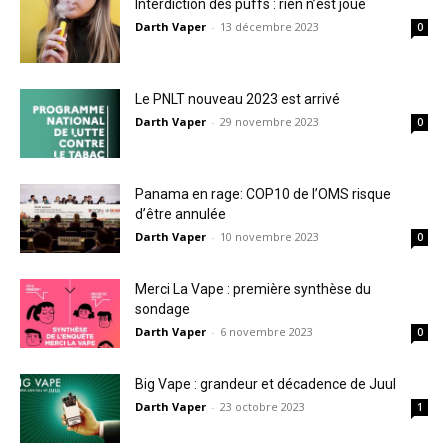
Interdiction des puffs : rien n’est joué
Darth Vaper
-
13 décembre 2023
0
Le PNLT nouveau 2023 est arrivé
Darth Vaper
-
29 novembre 2023
0
Panama en rage: COP10 de l’OMS risque
d’être annulée
Darth Vaper
-
10 novembre 2023
0
Merci La Vape : première synthèse du
sondage
Darth Vaper
-
6 novembre 2023
0
Big Vape : grandeur et décadence de Juul
Darth Vaper
-
23 octobre 2023
1