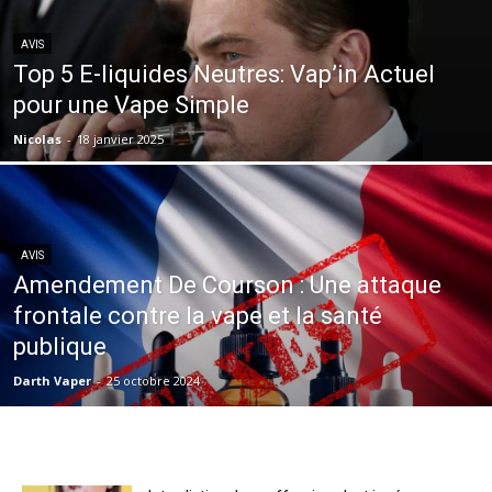
AVIS
Top 5 E-liquides Neutres: Vap’in Actuel
pour une Vape Simple
Nicolas
-
18 janvier 2025
AVIS
Amendement De Courson : Une attaque
frontale contre la vape et la santé
publique
Darth Vaper
-
25 octobre 2024