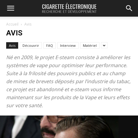
Accueil
Avis
AVIS
Avis
Découvrir
FAQ
Interview
Matériel
Né en 2009, le projet E-steam consiste à améliorer les
systèmes de vape pour optimiser leur performance.
Suite à la frilosité des pouvoirs publics et au champ
de mines de brevets déposés par l’industrie du tabac,
ce projet est abandonné et e-steam vous informe
maintenant sur les produits de la Vape et leurs effets
sur votre santé.