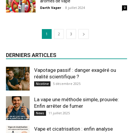
arômes de vape
Darth Vaper
-
8 juillet 2024
0
1
2
3
DERNIERS ARTICLES
Vapotage passif : danger exagéré ou
réalité scientifique ?
5 décembre 2025
Nicotine
La vape une méthode simple, prouvée:
Enfin arrêter de fumer
11 juillet 2025
News
Vape et cicatrisation : enfin analyse