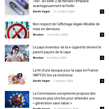
Test : la Feelin 2 de Nevoks remplace
avantageusement la Feelin
Darth Vaper
-
21 octobre 2024
0
Non respect de l’affichage légale-Modèle de
mise en demeure
Nicolas
-
14 octobre 2024
0
Le pays inventeur de la e-cigarette devient le
parent pauvre de la vape
Nicolas
-
4 octobre 2024
0
La fin d’une époque pour la vape en France :
VAPYOU tire sa révérence
Darth Vaper
-
3 octobre 2024
0
La Commission européenne propose des
mesures plus strictes pour atteindre une
« génération sans tabac »
Darth Vaper
-
19 septembre 2024
0