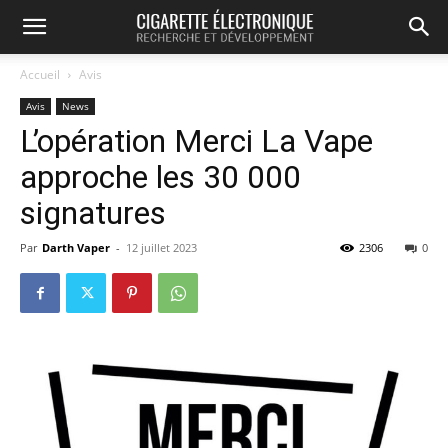
Accueil
Avis
Avis
News
L’opération Merci La Vape
approche les 30 000
signatures
Par
Darth Vaper
-
12 juillet 2023
2306
0