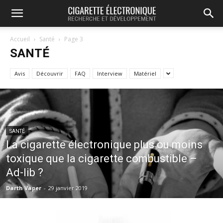
Accueil
Santé
Page 3
SANTÉ
Avis
Découvrir
FAQ
Interview
Matériel
SANTÉ
La cigarette électronique plus ou moins
toxique que la cigarette combustible –
Ad-lib ?
Darth Vaper
-
29 janvier 2019