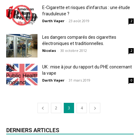
E-Cigarette et risques d’infarctus : une étude
frauduleuse ?
Darth Vaper
-
23 août 2019
2
Les dangers comparés des cigarettes
électroniques et traditionnelles.
Nicolas
-
30 octobre 2012
2
UK : mise à jour du rapport du PHE concernant
la vape
Darth Vaper
-
31 mars 2019
0
2
3
4
DERNIERS ARTICLES