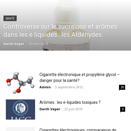
SANTÉ
Controverse sur le sucralose et arômes
dans les e liquides : les Aldéhydes.
Darth Vaper
-
16 mars 2018
Cigarette électronique et propylène glycol –
danger pour la santé?
Admin
-
3 septembre 2012
20
Arômes : les e-liquides toxiques ?
Darth Vaper
-
23 juin 2019
0
Cigarettes électroniques: comparaison de