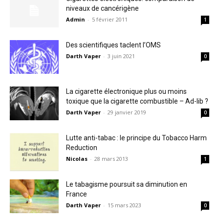
niveaux de cancérigène
Admin
-
5 février 2011
1
Des scientifiques taclent l’OMS
Darth Vaper
-
3 juin 2021
0
La cigarette électronique plus ou moins
toxique que la cigarette combustible – Ad-lib ?
Darth Vaper
-
29 janvier 2019
0
Lutte anti-tabac : le principe du Tobacco Harm
Reduction
Nicolas
-
28 mars 2013
1
Le tabagisme poursuit sa diminution en
France
Darth Vaper
-
15 mars 2023
0