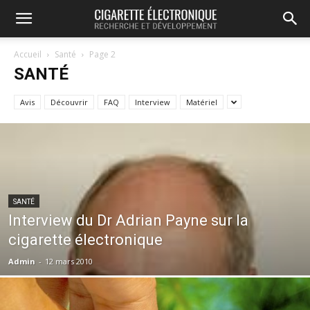
Accueil
Santé
Page 2
SANTÉ
Avis
Découvrir
FAQ
Interview
Matériel
SANTÉ
Interview du Dr Adrian Payne sur la
cigarette électronique
Admin
-
12 mars 2010