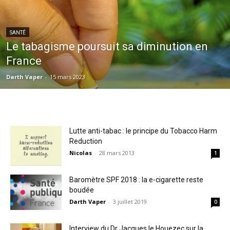
SANTÉ
Le tabagisme poursuit sa diminution en
France
Darth Vaper
-
15 mars 2023
Lutte anti-tabac : le principe du Tobacco Harm
Reduction
Nicolas
-
28 mars 2013
1
Baromètre SPF 2018 : la e-cigarette reste
boudée
Darth Vaper
-
3 juillet 2019
0
Interview du Dr Jacques le Houezec sur la