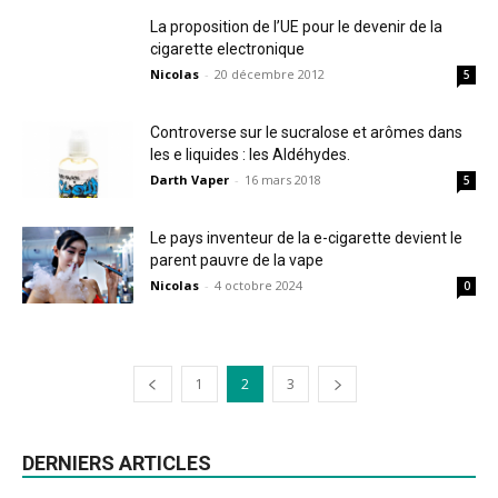
La proposition de l’UE pour le devenir de la
cigarette electronique
Nicolas
-
20 décembre 2012
5
Controverse sur le sucralose et arômes dans
les e liquides : les Aldéhydes.
Darth Vaper
-
16 mars 2018
5
Le pays inventeur de la e-cigarette devient le
parent pauvre de la vape
Nicolas
-
4 octobre 2024
0
1
2
3
DERNIERS ARTICLES