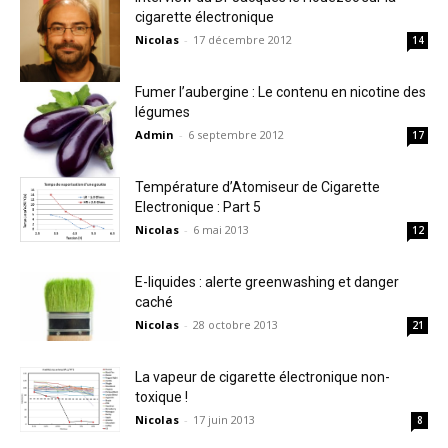
cigarette électronique
Nicolas
-
17 décembre 2012
14
Fumer l’aubergine : Le contenu en nicotine des
légumes
Admin
-
6 septembre 2012
17
Température d’Atomiseur de Cigarette
Electronique : Part 5
Nicolas
-
6 mai 2013
12
E-liquides : alerte greenwashing et danger
caché
Nicolas
-
28 octobre 2013
21
La vapeur de cigarette électronique non-
toxique !
Nicolas
-
17 juin 2013
8