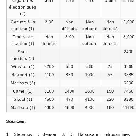
Cigarettes
3.87
1.46
2.16
0.693
8,183
électroniques
(2)
Gomme à la
2.00
Non
Non
Non
2,000
nicotine (1)
détecté
détecté
détecté
Timbre de
Non
8.00
Non
Non
8,000
nicotine (1)
détecté
détecté
détecté
Snus
2400
suédois (3)
Winston (1)
2200
580
560
25
3365
Newport (1)
1100
830
1900
55
3885
Marlboro (3)
6600
Camel (1)
3100
1400
2800
150
7450
Skoal (1)
4500
470
4100
220
9290
Marlboro (1)
4300
1800
4900
190
11190
Sources:
1. Stepanov I, Jensen J, D. Hatsukami, nitrosamines