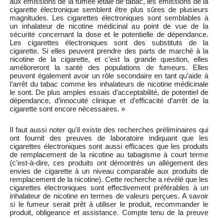
aux émissions de la fumée létale de tabac, les émissions de la
cigarette électronique semblent être plus sûres de plusieurs
magnitudes. Les cigarettes électroniques sont semblables à
un inhalateur de nicotine médicinal au point de vue de la
sécurité concernant la dose et le potentielle de dépendance.
Les cigarettes électroniques sont des substituts de la
cigarette. Si elles peuvent prendre des parts de marché à la
nicotine de la cigarette, et c’est la grande question, elles
amélioreront la santé des populations de fumeurs. Elles
peuvent également avoir un rôle secondaire en tant qu’aide à
l’arrêt du tabac comme les inhalateurs de nicotine médicinale
le sont. De plus amples essais d’acceptabilité, de potentiel de
dépendance, d’innocuité clinique et d’efficacité d’arrêt de la
cigarette sont encore nécessaires. »
Il faut aussi noter qu’il existe des recherches préliminaires qui
ont fournit des preuves de laboratoire indiquant que les
cigarettes électroniques sont aussi efficaces que les produits
de remplacement de la nicotine au tabagisme à court terme
(c’est-à-dire, ces produits ont démontrés un allégement des
envies de cigarette à un niveau comparable aux produits de
remplacement de la nicotine). Cette recherche a révélé que les
cigarettes électroniques sont effectivement préférables à un
inhalateur de nicotine en termes de valeurs perçues. A savoir
si le fumeur serait prêt à utiliser le produit, recommander le
produit, obligeance et assistance. Compte tenu de la preuve