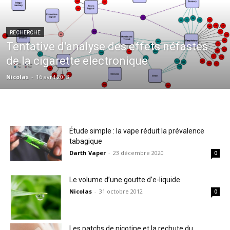
RECHERCHE
Tentative d’analyse des effets néfastes
de la cigarette electronique
Nicolas
-
16 avril 2013
Étude simple : la vape réduit la prévalence
tabagique
Darth Vaper
-
23 décembre 2020
0
Le volume d’une goutte d’e-liquide
Nicolas
-
31 octobre 2012
0
Les patchs de nicotine et la rechute du