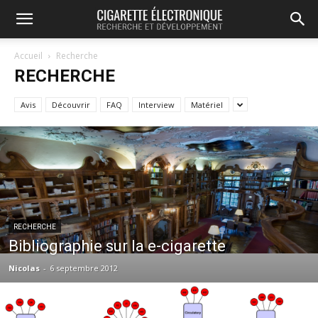
Accueil
Recherche
RECHERCHE
Avis
Découvrir
FAQ
Interview
Matériel
RECHERCHE
Bibliographie sur la e-cigarette
Nicolas
-
6 septembre 2012