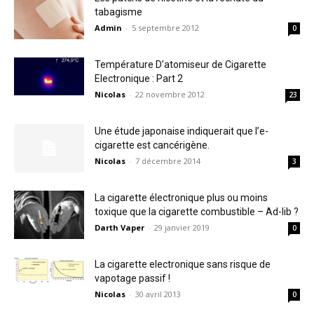
tabagisme
Admin
-
5 septembre 2012
0
Température D’atomiseur de Cigarette
Electronique : Part 2
Nicolas
-
22 novembre 2012
23
Une étude japonaise indiquerait que l’e-
cigarette est cancérigène.
Nicolas
-
7 décembre 2014
3
La cigarette électronique plus ou moins
toxique que la cigarette combustible – Ad-lib ?
Darth Vaper
-
29 janvier 2019
0
La cigarette electronique sans risque de
vapotage passif !
Nicolas
-
30 avril 2013
0