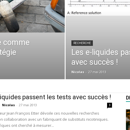
que comme
RECHERCHE
tégie
Les e-liquides pa
avec succès !
Nicolas
-
27 mai 2013
liquides passent les tests avec succès !
D
Nicolas
-
27 mai 2013
3
eur Jean François Etter dévoile ces nouvelles recherches
en collaboration avec un fabriquant de substituts nicotiniques.
fiques ont cherché à mesurer...