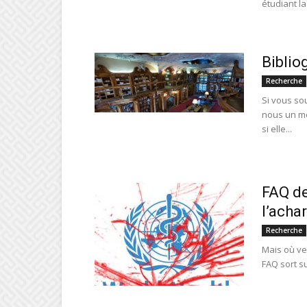
étudiant la
Biblio
Recherche
Si vous sou
nous un me
si elle...
FAQ de
l’acha
Recherche
Mais où veu
FAQ sort su