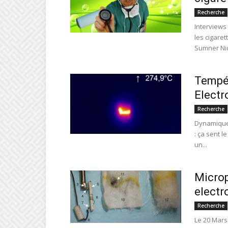
Recherche
Interviews
les cigare
Sumner Nic
Tempér
Electr
Recherche
Dynamique 
: ça sent l
un...
Microp
electr
Recherche
Le 20 Mars 