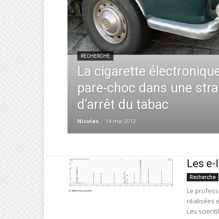
RECHERCHE
La cigarette électroni
pare-choc dans une stra
d’arrêt du tabac
Nicolas
-
14 mai 2013
Les e-
Recherche
Le profess
réalisées 
Les scienti