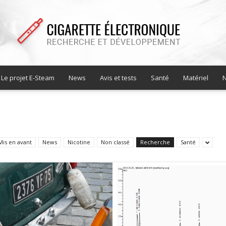
Le projet E-Steam
News
Avis et tests
Santé
Matériel
N
Cigarette
Mis en avant
News
Nicotine
Non classé
Recherche
Santé
electronique
recherche