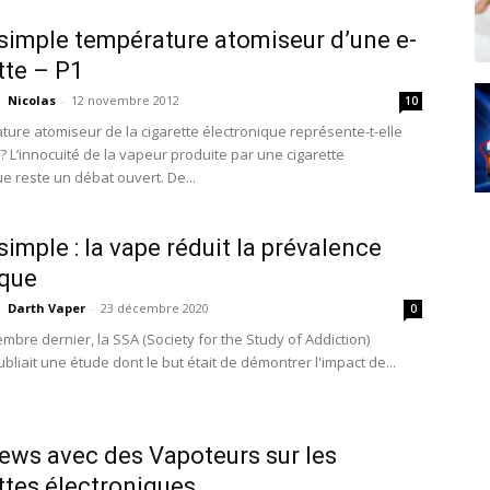
simple température atomiseur d’une e-
tte – P1
Nicolas
-
12 novembre 2012
10
ture atomiseur de la cigarette électronique représente-t-elle
? L’innocuité de la vapeur produite par une cigarette
e reste un débat ouvert. De...
simple : la vape réduit la prévalence
ique
Darth Vaper
-
23 décembre 2020
0
mbre dernier, la SSA (Society for the Study of Addiction)
bliait une étude dont le but était de démontrer l'impact de...
iews avec des Vapoteurs sur les
ttes électroniques