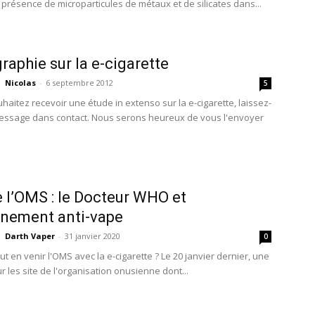
 présence de microparticules de métaux et de silicates dans...
graphie sur la e-cigarette
Nicolas
-
6 septembre 2012
5
haitez recevoir une étude in extenso sur la e-cigarette, laissez-
ssage dans contact. Nous serons heureux de vous l'envoyer
 l’OMS : le Docteur WHO et
rnement anti-vape
Darth Vaper
-
31 janvier 2020
0
t en venir l'OMS avec la e-cigarette ? Le 20 janvier dernier, une
r les site de l'organisation onusienne dont...