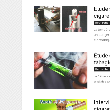
Etude 
cigare
Recherche
La tempéra
un danger 
électroniqu
Étude 
tabag
Recherche
Le 19 septe
anglaise pu
Interv
cigare