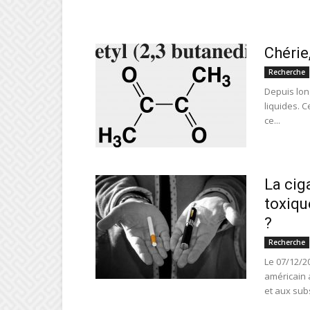
Chérie
Recherche
Depuis lon
liquides. C
ce...
La cig
toxiqu
?
Recherche
Le 07/12/20
américain 
et aux sub