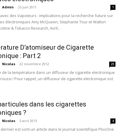
Admin
-
25 juin 2011
1
 avec des Vapoteurs : implications pour la recherche future sur
ttes électroniques Amy McQueen, Stephanie Tour et Walton
otine & Tobacco Research, Avril...
ature D’atomiseur de Cigarette
onique : Part 2
Nicolas
-
22 novembre 2012
23
de la température dans un diffuseur de cigarette electronique
e roussi ! Pour rappel, un diffuseur de cigarette electronique est
articules dans les cigarettes
oniques ?
Nicolas
-
5 avril 2013
4
dernier est sorti un article dans le journal scientifique PlosOne