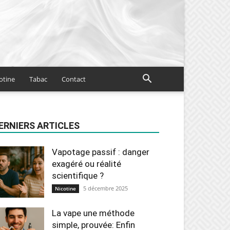
otine
Tabac
Contact
ERNIERS ARTICLES
Vapotage passif : danger
exagéré ou réalité
scientifique ?
5 décembre 2025
Nicotine
La vape une méthode
simple, prouvée: Enfin