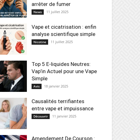
arrêter de fumer
11 juillet 2025
News
Vape et cicatrisation : enfin
analyse scientifique simple
11 juillet 2025
Nicotine
Top 5 E-liquides Neutres:
Vap’in Actuel pour une Vape
Simple
18 janvier 2025
Avis
Causalités terrifiantes
entre vape et impuissance
11 janvier 2025
Découvrir
Amendement De Courson :