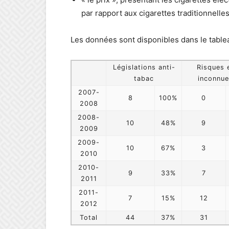
par rapport aux cigarettes traditionnelles
Les données sont disponibles dans le table
Législations anti-
Risques 
tabac
inconnu
2007-
8
100%
0
2008
2008-
10
48%
9
2009
2009-
10
67%
3
2010
2010-
9
33%
7
2011
2011-
7
15%
12
2012
Total
44
37%
31