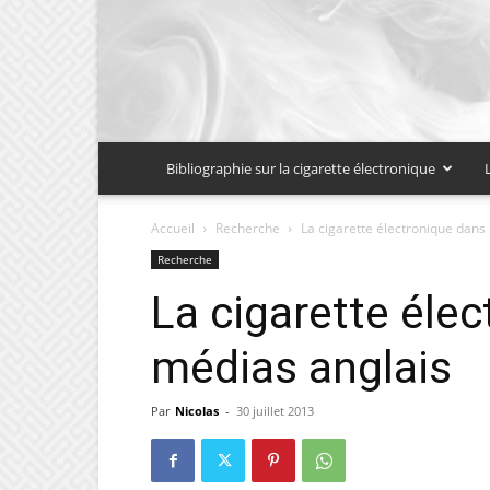
Bibliographie sur la cigarette électronique
Accueil
Recherche
La cigarette électronique dans
Recherche
La cigarette élec
médias anglais
Par
Nicolas
-
30 juillet 2013