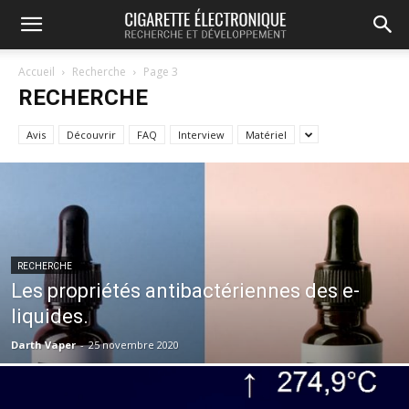
Accueil
Recherche
Page 3
RECHERCHE
Avis
Découvrir
FAQ
Interview
Matériel
RECHERCHE
Les propriétés antibactériennes des e-
liquides.
Darth Vaper
-
25 novembre 2020