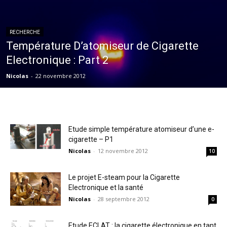
RECHERCHE
Température D’atomiseur de Cigarette
Electronique : Part 2
Nicolas
-
22 novembre 2012
Etude simple température atomiseur d’une e-
cigarette – P1
Nicolas
-
12 novembre 2012
10
Le projet E-steam pour la Cigarette
Electronique et la santé
Nicolas
-
28 septembre 2012
0
Etude ECLAT : la cigarette électronique en tant