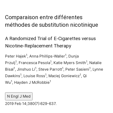
Comparaison entre différentes
méthodes de substitution nicotinique
A Randomized Trial of E-Cigarettes versus
Nicotine-Replacement Therapy
1
1
Peter Hajek
,
Anna Phillips-Waller
,
Dunja
1
1
1
Przulj
,
Francesca Pesola
,
Katie Myers Smith
,
Natalie
1
1
1
1
Bisal
,
Jinshuo Li
,
Steve Parrott
,
Peter Sasieni
,
Lynne
1
1
1
Dawkins
,
Louise Ross
,
Maciej Goniewicz
,
Qi
1
1
Wu
,
Hayden J McRobbie
N Engl J Med
2019 Feb 14;380(7):629-637.