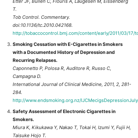
Etter JF, Bullen C, Flouris A, Laugesen M, Eissenberg
T.
Tob Control. Commentary.
doi:10.1136/tc.2010.042168.
http://tobaccocontrol.bmj.com/content/early/2011/03/17/t
Smoking Cessation with E-Cigarettes in Smokers
with a Documented History of Depression and
Recurring Relapses.
Caponnetto P, Polosa R, Auditore R, Russo C,
Campagna D.
International Journal of Clinical Medicine, 2011, 2, 281-
284.
http://www.endsmoking.org.nz/IJCMecigsDepressionJuly
Safety Assessment of Electronic Cigarettes in
Smokers.
Miura K, Kikukawa Y, Nakao T, Tokai H, Izumi Y, Fujii H,
Taisuke Hojo
T.