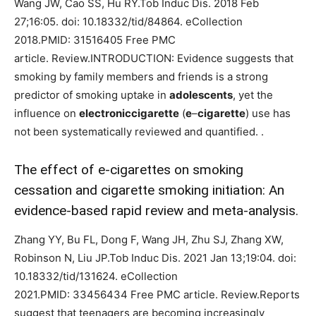
Wang JW, Cao SS, Hu RY.Tob Induc Dis. 2018 Feb
27;16:05. doi: 10.18332/tid/84864. eCollection
2018.PMID: 31516405 Free PMC
article. Review.INTRODUCTION: Evidence suggests that
smoking by family members and friends is a strong
predictor of smoking uptake in
adolescents
, yet the
influence on
electroniccigarette
(
e
–
cigarette
) use has
not been systematically reviewed and quantified. .
The effect of e-cigarettes on smoking
cessation and cigarette smoking initiation: An
evidence-based rapid review and meta-analysis.
Zhang YY, Bu FL, Dong F, Wang JH, Zhu SJ, Zhang XW,
Robinson N, Liu JP.Tob Induc Dis. 2021 Jan 13;19:04. doi:
10.18332/tid/131624. eCollection
2021.PMID: 33456434 Free PMC article. Review.Reports
suggest that teenagers are becoming increasingly