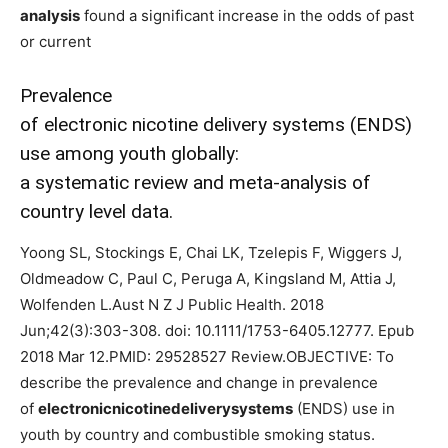
analysis
found a significant increase in the odds of past
or current
Prevalence
of electronic nicotine delivery systems (ENDS)
use among youth globally:
a systematic review and meta-analysis of
country level data.
Yoong SL, Stockings E, Chai LK, Tzelepis F, Wiggers J,
Oldmeadow C, Paul C, Peruga A, Kingsland M, Attia J,
Wolfenden L.Aust N Z J Public Health. 2018
Jun;42(3):303-308. doi: 10.1111/1753-6405.12777. Epub
2018 Mar 12.PMID: 29528527 Review.OBJECTIVE: To
describe the prevalence and change in prevalence
of
electronicnicotinedeliverysystems
(ENDS) use in
youth by country and combustible smoking status.