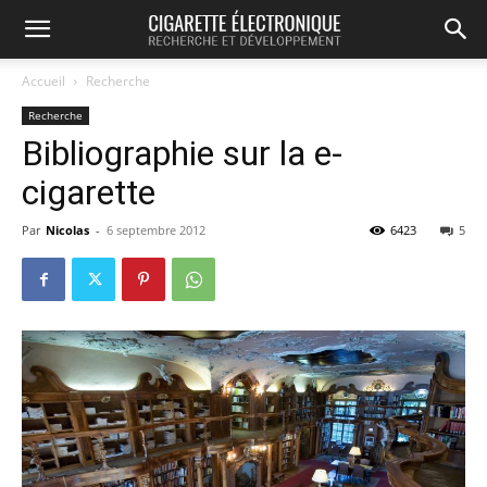
Accueil
Recherche
Recherche
Bibliographie sur la e-
cigarette
Par
Nicolas
-
6 septembre 2012
6423
5