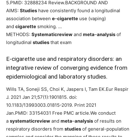
5.PMID: 32888234 Review.BACKGROUND AND
AIMS:
Studies
have consistently found a longitudinal
association between
e
–
cigarette
use (vaping)
and
cigarette
smoking. …
METHODS:
Systematicreview
and
meta
–
analysis
of
longitudinal
studies
that exam
E-cigarette use and respiratory disorders: an
integrative review of converging evidence from
epidemiological and laboratory studies.
Wills TA, Soneji SS, Choi K, Jaspers I, Tam EK.Eur Respir
J. 2021 Jan 21;57(1):1901815. doi:
10.1183/13993003.01815-2019. Print 2021
Jan.PMID: 33154031 Free PMC article.We conduct
a
systematicreview
and
meta
–
analysis
of results on
respiratory disorders from
studies
of general-population
samples and consider the mapping of these results to