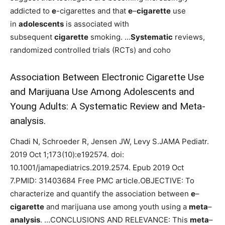
addicted to
e
-cigarettes and that
e
–
cigarette
use
in
adolescents
is associated with
subsequent
cigarette
smoking. …
Systematic
reviews,
randomized controlled trials (RCTs) and coho
Association Between Electronic Cigarette Use
and Marijuana Use Among Adolescents and
Young Adults: A Systematic Review and Meta-
analysis.
Chadi N, Schroeder R, Jensen JW, Levy S.JAMA Pediatr.
2019 Oct 1;173(10):e192574. doi:
10.1001/jamapediatrics.2019.2574. Epub 2019 Oct
7.PMID: 31403684 Free PMC article.OBJECTIVE: To
characterize and quantify the association between
e
–
cigarette
and marijuana use among youth using a
meta
–
analysis
. …CONCLUSIONS AND RELEVANCE: This
meta
–