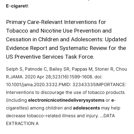
E
–
cigaret
t
Primary Care-Relevant Interventions for
Tobacco and Nicotine Use Prevention and
Cessation in Children and Adolescents: Updated
Evidence Report and Systematic Review for the
US Preventive Services Task Force.
Selph S, Patnode C, Bailey SR, Pappas M, Stoner R, Chou
R.JAMA. 2020 Apr 28;323(16):1599-1608. doi:
10.1001/jama.2020.3332.PMID: 32343335IMPORTANCE:
Interventions to discourage the use of tobacco products
(including
electronicnicotinedeliverysystems
or
e
-
cigarettes) among children and
adolescents
may help
decrease tobacco-related illness and injury. …DATA
EXTRACTION A