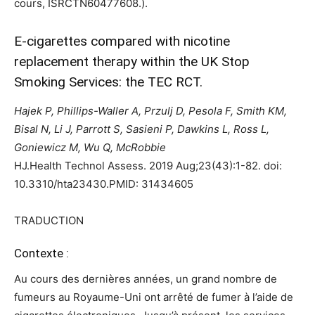
cours, ISRCTN60477608.).
E-cigarettes compared with nicotine
replacement therapy within the UK Stop
Smoking Services: the TEC RCT.
Hajek P, Phillips-Waller A, Przulj D, Pesola F, Smith KM,
Bisal N, Li J, Parrott S, Sasieni P, Dawkins L, Ross L,
Goniewicz M, Wu Q, McRobbie
HJ.
Health Technol Assess. 2019 Aug;23(43):1-82. doi:
10.3310/hta23430.
PMID:
31434605
TRADUCTION
Contexte :
Au cours des dernières années, un grand nombre de
fumeurs au Royaume-Uni ont arrêté de fumer à l’aide de