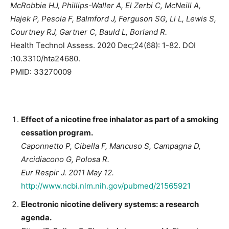
McRobbie HJ, Phillips-Waller A, El Zerbi C, McNeill A,
Hajek P, Pesola F, Balmford J, Ferguson SG, Li L, Lewis S,
Courtney RJ, Gartner C, Bauld L, Borland R.
Health Technol Assess. 2020 Dec;24(68): 1-82. DOI
:10.3310/hta24680.
PMID:
33270009
Effect of a nicotine free inhalator as part of a smoking
cessation program.
Caponnetto P, Cibella F, Mancuso S, Campagna D,
Arcidiacono G, Polosa R.
Eur Respir J. 2011 May 12.
http://www.ncbi.nlm.nih.gov/pubmed/21565921
Electronic nicotine delivery systems: a research
agenda.