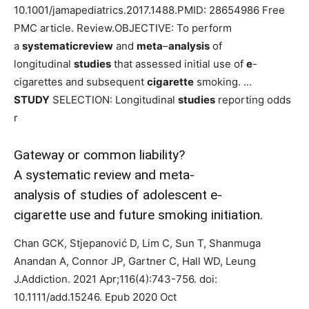
10.1001/jamapediatrics.2017.1488.PMID: 28654986 Free
PMC article. Review.OBJECTIVE: To perform
a
systematicreview
and
meta
–
analysis
of
longitudinal
studies
that assessed initial use of
e
-
cigarettes and subsequent
cigarette
smoking. …
STUDY
SELECTION: Longitudinal
studies
reporting odds
r
Gateway or common liability?
A systematic review and meta-
analysis of studies of adolescent e-
cigarette use and future smoking initiation.
Chan GCK, Stjepanović D, Lim C, Sun T, Shanmuga
Anandan A, Connor JP, Gartner C, Hall WD, Leung
J.Addiction. 2021 Apr;116(4):743-756. doi:
10.1111/add.15246. Epub 2020 Oct