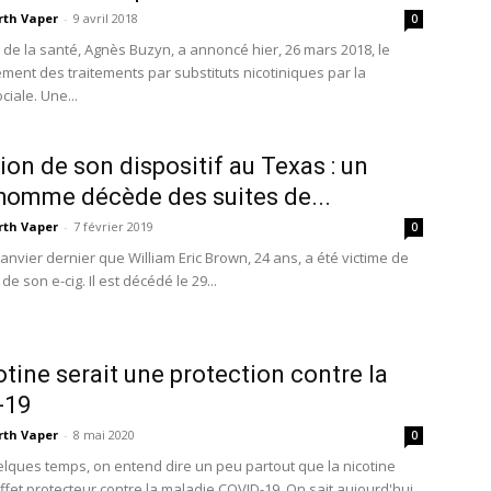
rth Vaper
-
9 avril 2018
0
e de la santé, Agnès Buzyn, a annoncé hier, 26 mars 2018, le
ent des traitements par substituts nicotiniques par la
ciale. Une...
ion de son dispositif au Texas : un
homme décède des suites de...
rth Vaper
-
7 février 2019
0
 janvier dernier que William Eric Brown, 24 ans, a été victime de
de son e-cig. Il est décédé le 29...
otine serait une protection contre la
-19
rth Vaper
-
8 mai 2020
0
lques temps, on entend dire un peu partout que la nicotine
ffet protecteur contre la maladie COVID-19. On sait aujourd'hui