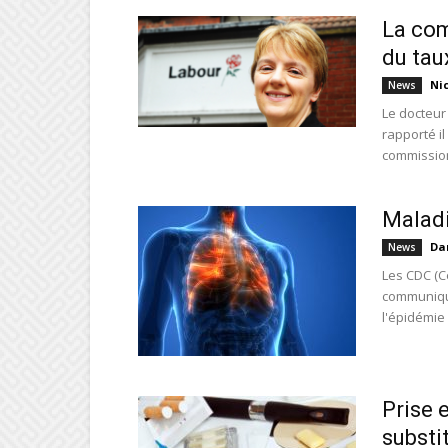
La com
du tau
Ni
News
Le docteur
rapporté i
commission
Maladi
Da
News
Les CDC (C
communiqué
l'épidémie
Prise 
substi