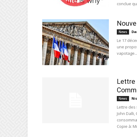
conclue que
Nouvel
Da
News
Le 17 déce
une propos
vapotage...
Lettre
Commi
Ni
News
Lettre des
John Dalli
consommat
Copie à: Mi