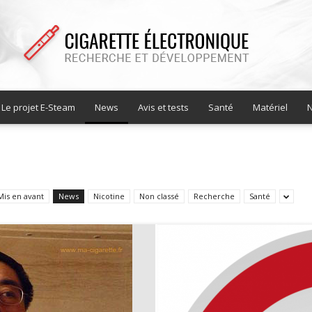
Le projet E-Steam
News
Avis et tests
Santé
Matériel
N
Cigarette
Mis en avant
News
Nicotine
Non classé
Recherche
Santé
electronique
recherche