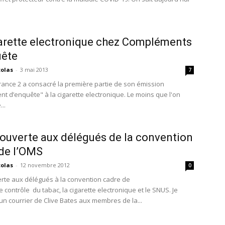
arette electronique chez Compléments
uête
colas
-
3 mai 2013
7
 France 2 a consacré la première partie de son émission
t d’enquête" à la cigarette electronique. Le moins que l'on
..
 ouverte aux délégués de la convention
de l’OMS
colas
-
12 novembre 2012
0
erte aux délégués à la convention cadre de
e contrôle du tabac, la cigarette electronique et le SNUS. Je
, un courrier de Clive Bates aux membres de la...