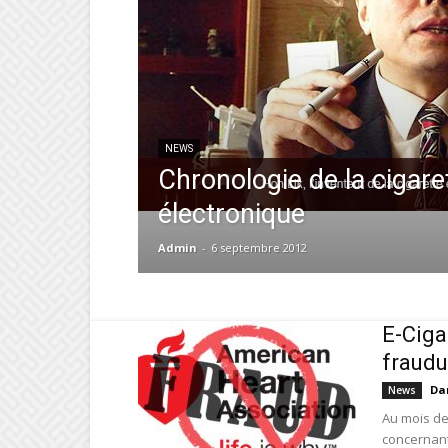
NEWS
Chronologie de la cigare
électronique
Admin
-
6 septembre 2012
E-Ciga
fraudu
Da
News
Au mois de 
concernant