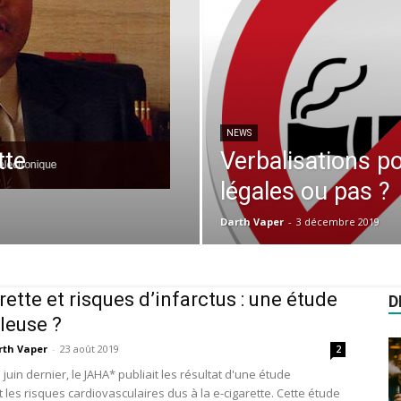
NEWS
tte
Verbalisations p
légales ou pas ?
Darth Vaper
-
3 décembre 2019
rette et risques d’infarctus : une étude
D
leuse ?
rth Vaper
-
23 août 2019
2
juin dernier, le JAHA* publiait les résultat d'une étude
 les risques cardiovasculaires dus à la e-cigarette. Cette étude