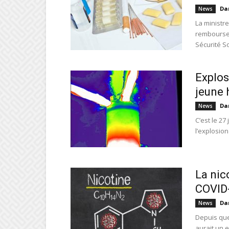
Da
News
La ministr
remboursem
Sécurité So
Explos
jeune 
Da
News
C’est le 27
l’explosion 
La nic
COVID
Da
News
Depuis que
aurait un e