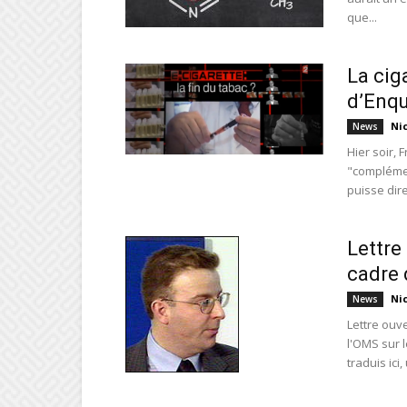
que...
La cig
d’Enq
Ni
News
Hier soir,
"complémen
puisse dire.
Lettre
cadre 
Ni
News
Lettre ouv
l'OMS sur l
traduis ici