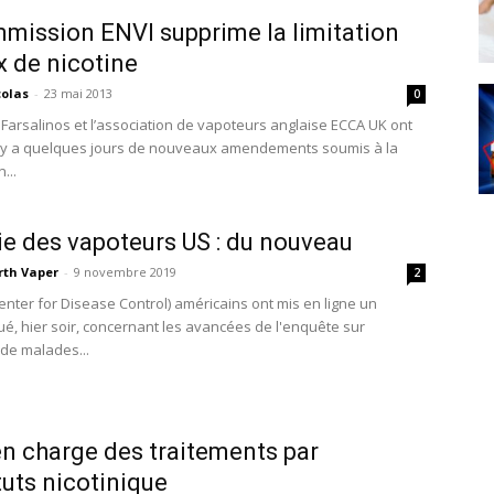
mission ENVI supprime la limitation
x de nicotine
colas
-
23 mai 2013
0
 Farsalinos et l’association de vapoteurs anglaise ECCA UK ont
l y a quelques jours de nouveaux amendements soumis à la
...
e des vapoteurs US : du nouveau
rth Vaper
-
9 novembre 2019
2
enter for Disease Control) américains ont mis en ligne un
, hier soir, concernant les avancées de l'enquête sur
 de malades...
en charge des traitements par
tuts nicotinique