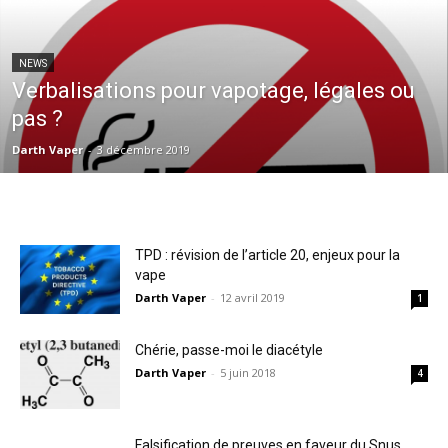
NEWS
Verbalisations pour vapotage, légales ou
pas ?
Darth Vaper
-
3 décembre 2019
TPD : révision de l’article 20, enjeux pour la
vape
Darth Vaper
-
12 avril 2019
1
Chérie, passe-moi le diacétyle
Darth Vaper
-
5 juin 2018
4
Falsification de preuves en faveur du Snus