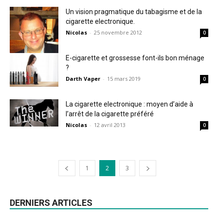
Un vision pragmatique du tabagisme et de la
cigarette electronique.
Nicolas
-
25 novembre 2012
0
E-cigarette et grossesse font-ils bon ménage
?
Darth Vaper
-
15 mars 2019
0
La cigarette electronique : moyen d’aide à
l’arrêt de la cigarette préféré
Nicolas
-
12 avril 2013
0
1
2
3
DERNIERS ARTICLES