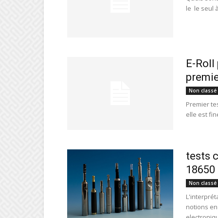
le le seul 
E-Roll
premie
Non classé
Premier tes
elle est fin
tests 
18650
Non classé
L'interpré
notions en 
electroniq