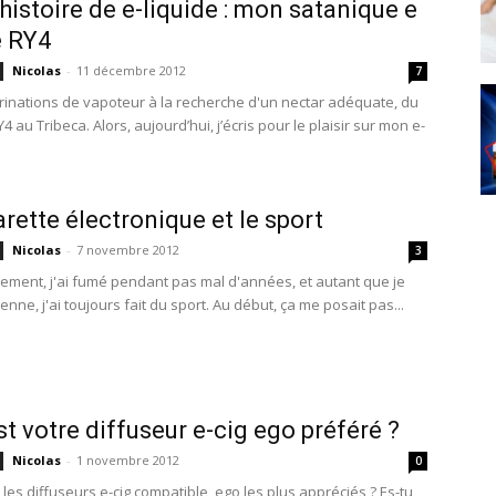
 histoire de e-liquide : mon satanique e
e RY4
Nicolas
-
11 décembre 2012
7
inations de vapoteur à la recherche d'un nectar adéquate, du
Y4 au Tribeca. Alors, aujourd’hui, j’écris pour le plaisir sur mon e-
arette électronique et le sport
Nicolas
-
7 novembre 2012
3
ement, j'ai fumé pendant pas mal d'années, et autant que je
nne, j'ai toujours fait du sport. Au début, ça me posait pas...
st votre diffuseur e-cig ego préféré ?
Nicolas
-
1 novembre 2012
0
 les diffuseurs e-cig compatible ego les plus appréciés ? Es-tu