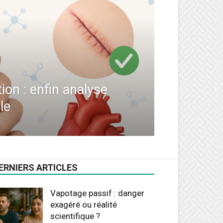
tion : enfin analyse
le
ERNIERS ARTICLES
Vapotage passif : danger
exagéré ou réalité
scientifique ?