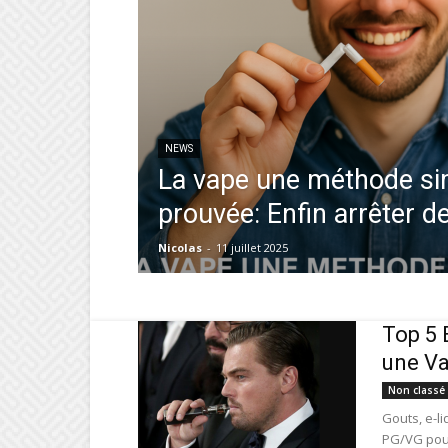
NEWS
La vape une méthode si
prouvée: Enfin arrêter d
Nicolas
-
11 juillet 2025
Top 5 
une Va
Non classé
Gouts, e-l
PG/VG pour