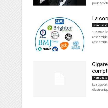
pour arréte
La cor
Non classé
"Comme les
ressemble 
ressemble 
Cigare
compte
Non classé
Le rapport 
électroniq