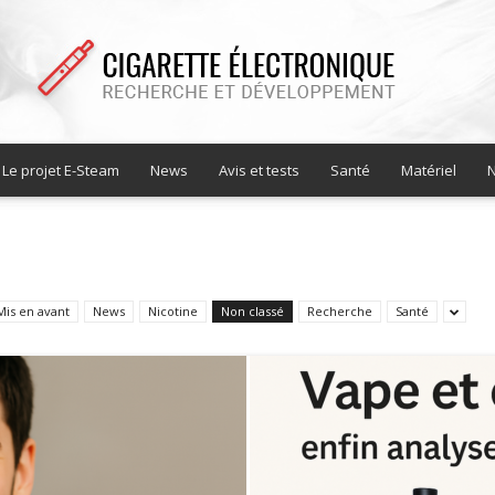
Le projet E-Steam
News
Avis et tests
Santé
Matériel
N
Cigarette
Mis en avant
News
Nicotine
Non classé
Recherche
Santé
electronique
recherche