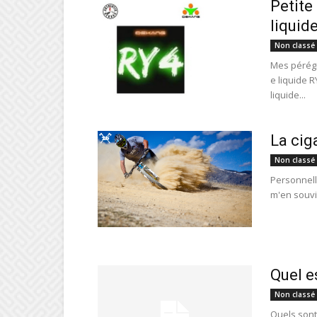
Petite
liquid
Non classé
Mes pérégr
e liquide R
liquide...
La cig
Non classé
Personnell
m'en souvie
Quel e
Non classé
Quels sont