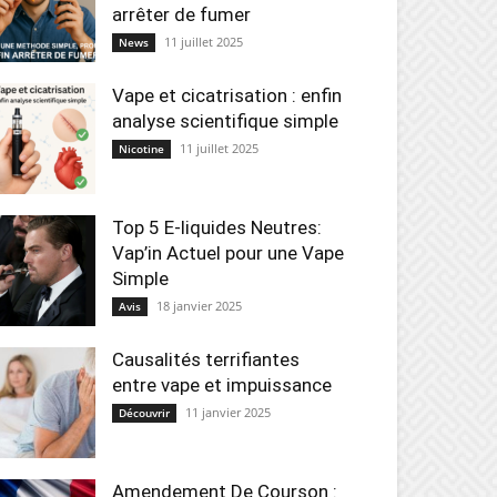
arrêter de fumer
11 juillet 2025
News
Vape et cicatrisation : enfin
analyse scientifique simple
11 juillet 2025
Nicotine
Top 5 E-liquides Neutres:
Vap’in Actuel pour une Vape
Simple
18 janvier 2025
Avis
Causalités terrifiantes
entre vape et impuissance
11 janvier 2025
Découvrir
Amendement De Courson :