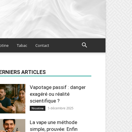
otine
Tabac
Contact
ERNIERS ARTICLES
Vapotage passif : danger
exagéré ou réalité
scientifique ?
5 décembre 2025
Nicotine
La vape une méthode
simple, prouvée: Enfin