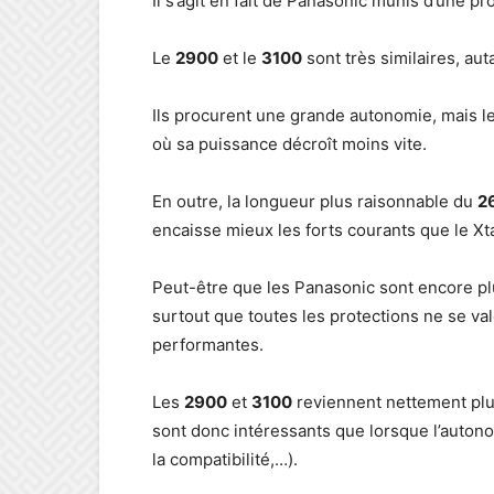
Il s’agit en fait de Panasonic munis d’une pr
Le
2900
et le
3100
sont très similaires, au
Ils procurent une grande autonomie, mais l
où sa puissance décroît moins vite.
En outre, la longueur plus raisonnable du
2
encaisse mieux les forts courants que le Xtar
Peut-être que les Panasonic sont encore pl
surtout que toutes les protections ne se val
performantes.
Les
2900
et
3100
reviennent nettement plu
sont donc intéressants que lorsque l’autonomi
la compatibilité,…).