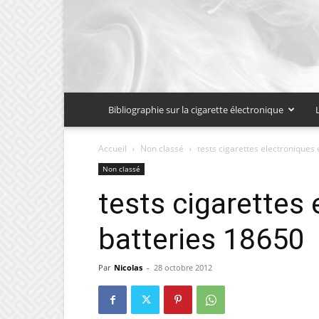
Bibliographie sur la cigarette électronique
Accueil
Non classé
tests cigarettes electroniques 
Non classé
tests cigarettes 
batteries 18650
Par
Nicolas
-
28 octobre 2012