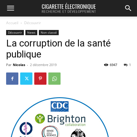
Accueil
Découvrir
Découvrir
News
Non classé
La corruption de la santé
publique
Par
Nicolas
-
2 décembre 2019
6947
1