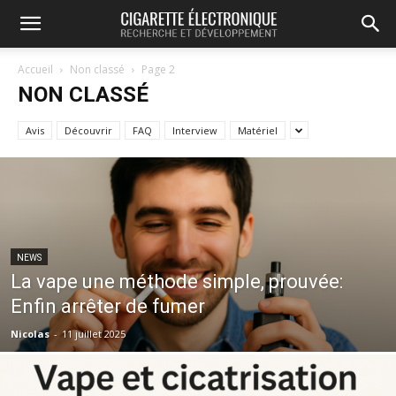
Accueil
Non classé
Page 2
NON CLASSÉ
Avis
Découvrir
FAQ
Interview
Matériel
NEWS
La vape une méthode simple, prouvée:
Enfin arrêter de fumer
Nicolas
-
11 juillet 2025