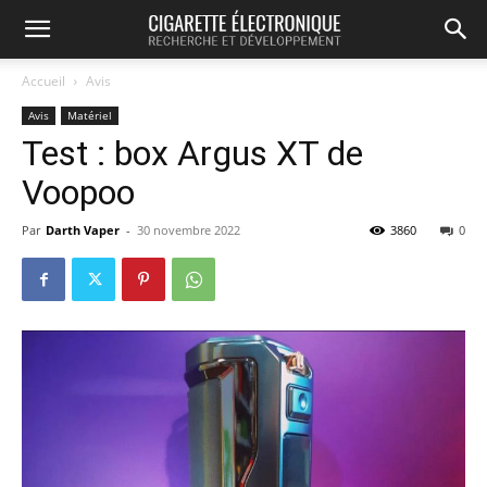
Accueil
Avis
Avis
Matériel
Test : box Argus XT de
Voopoo
Par
Darth Vaper
-
30 novembre 2022
3860
0