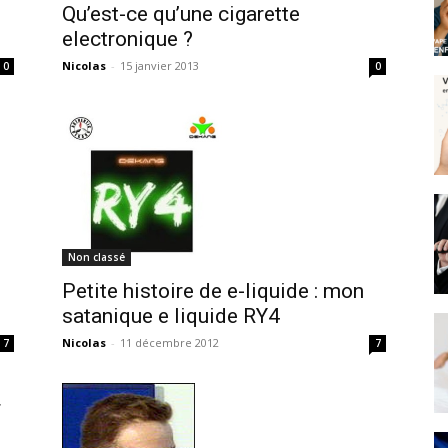
Qu’est-ce qu’une cigarette
electronique ?
Nicolas
-
15 janvier 2013
0
0
Non classé
Petite histoire de e-liquide : mon
satanique e liquide RY4
Nicolas
-
11 décembre 2012
7
7
r