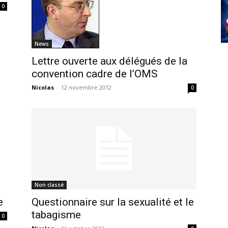
0
News
Lettre ouverte aux délégués de la
convention cadre de l’OMS
Nicolas
-
12 novembre 2012
0
Non classé
Questionnaire sur la sexualité et le
e
tabagisme
0