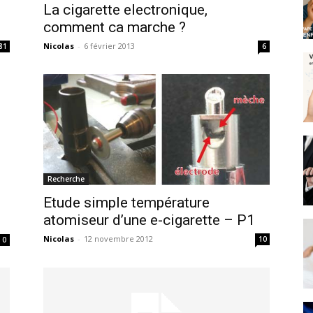
La cigarette electronique,
comment ca marche ?
Nicolas
-
6 février 2013
81
6
Recherche
Etude simple température
atomiseur d’une e-cigarette – P1
Nicolas
-
12 novembre 2012
10
0