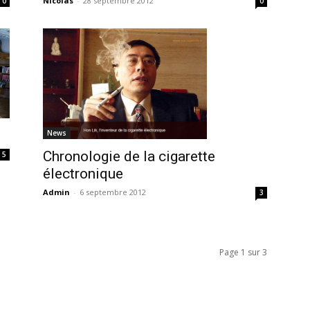
Nicolas
-
28 septembre 2012
0
0
News
Chronologie de la cigarette
5
électronique
Admin
-
6 septembre 2012
3
Page 1 sur 3