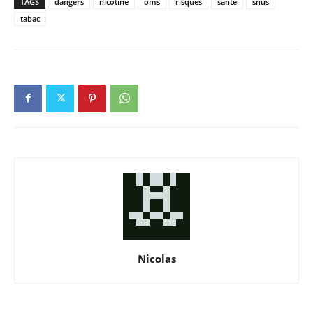
TAGS
dangers
nicotine
oms
risques
santé
snus
tabac
Nicolas