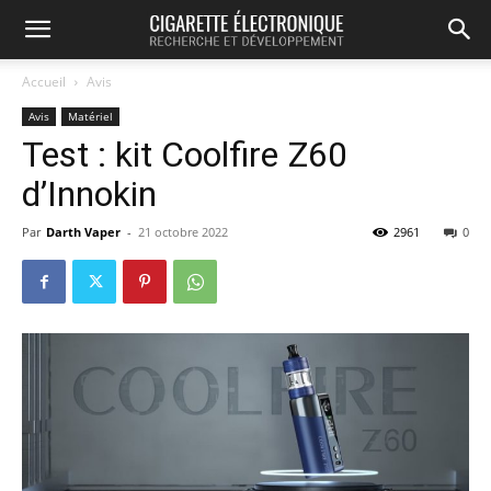
Accueil
Avis
Avis
Matériel
Test : kit Coolfire Z60
d’Innokin
Par
Darth Vaper
-
21 octobre 2022
2961
0