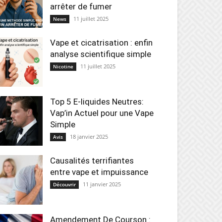
arrêter de fumer
11 juillet 2025
News
Vape et cicatrisation : enfin
analyse scientifique simple
11 juillet 2025
Nicotine
Top 5 E-liquides Neutres:
Vap’in Actuel pour une Vape
Simple
18 janvier 2025
Avis
Causalités terrifiantes
entre vape et impuissance
11 janvier 2025
Découvrir
Amendement De Courson :