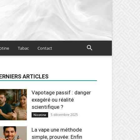
otine
Tabac
Contact
ERNIERS ARTICLES
Vapotage passif : danger
exagéré ou réalité
scientifique ?
5 décembre 2025
Nicotine
La vape une méthode
simple, prouvée: Enfin