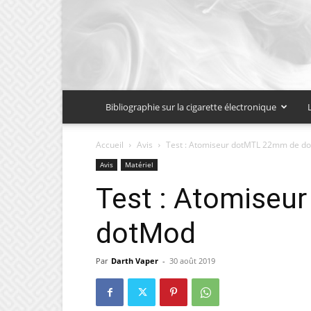
Bibliographie sur la cigarette électronique
Accueil
Avis
Test : Atomiseur dotMTL 22mm de d
Avis
Matériel
Test : Atomiseu
dotMod
Par
Darth Vaper
-
30 août 2019