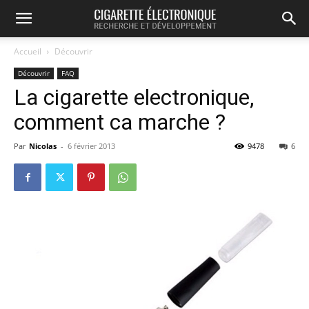
Accueil
Découvrir
Découvrir
FAQ
La cigarette electronique,
comment ca marche ?
Par
Nicolas
-
6 février 2013
9478
6