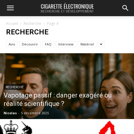
Accueil
Recherche
Page 4
RECHERCHE
Avis
Découvrir
FAQ
Interview
Matériel
RECHERCHE
Vapotage passif : danger exagéré ou
réalité scientifique ?
Nicolas
-
5 décembre 2025