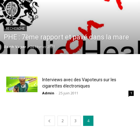
RECHERCHE
PHE : 7ème rapport et pavé dans la mare
Darth Vaper
-
26 février 2021
Interviews avec des Vapoteurs sur les
cigarettes électroniques
Admin
-
25 juin 2011
1
2
3
4