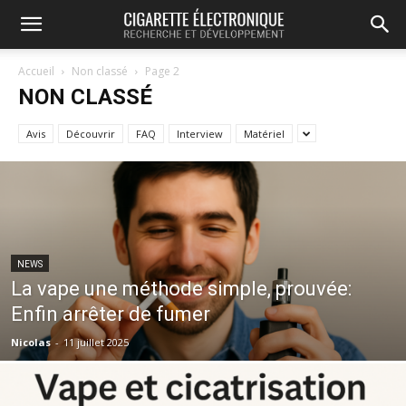
Accueil
Non classé
Page 2
NON CLASSÉ
Avis
Découvrir
FAQ
Interview
Matériel
NEWS
La vape une méthode simple, prouvée:
Enfin arrêter de fumer
Nicolas
-
11 juillet 2025