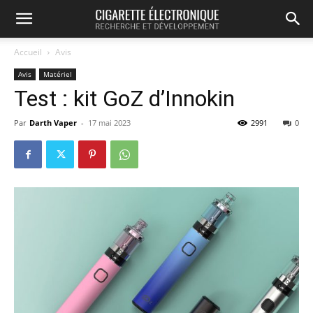
Accueil
Avis
Avis
Matériel
Test : kit GoZ d’Innokin
Par
Darth Vaper
-
17 mai 2023
2991
0