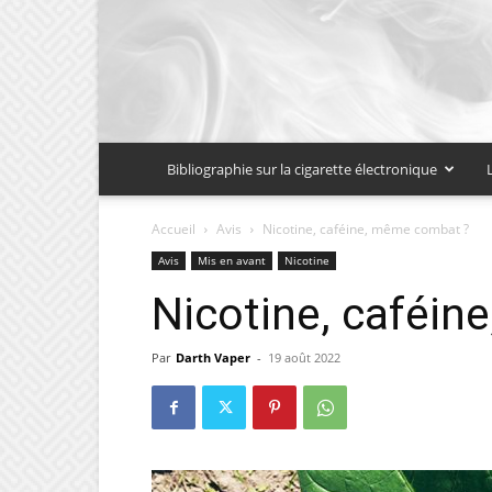
Bibliographie sur la cigarette électronique
Accueil
Avis
Nicotine, caféine, même combat ?
Avis
Mis en avant
Nicotine
Nicotine, caféi
Par
Darth Vaper
-
19 août 2022