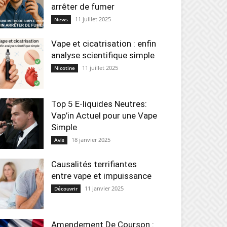
arrêter de fumer
11 juillet 2025
News
Vape et cicatrisation : enfin
analyse scientifique simple
11 juillet 2025
Nicotine
Top 5 E-liquides Neutres:
Vap’in Actuel pour une Vape
Simple
18 janvier 2025
Avis
Causalités terrifiantes
entre vape et impuissance
11 janvier 2025
Découvrir
Amendement De Courson :