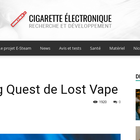
Le projet E-Steam
News
Avis et tests
Santé
Matériel
Nic
Cigarette
D
g Quest de Lost Vape
electronique
1920
0
recherche