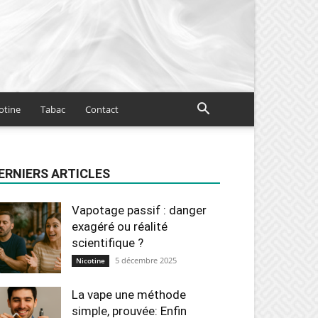
otine
Tabac
Contact
ERNIERS ARTICLES
Vapotage passif : danger
exagéré ou réalité
scientifique ?
5 décembre 2025
Nicotine
La vape une méthode
simple, prouvée: Enfin