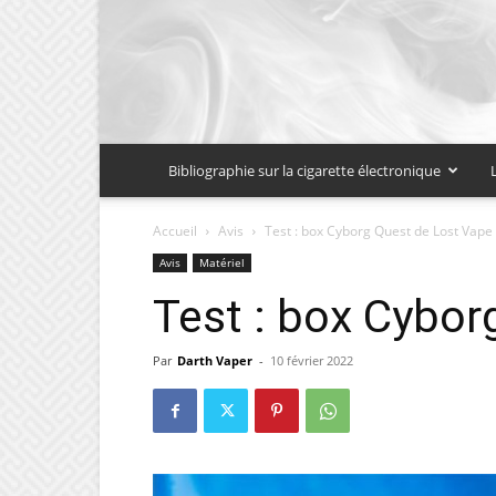
Bibliographie sur la cigarette électronique
Accueil
Avis
Test : box Cyborg Quest de Lost Vape
Avis
Matériel
Test : box Cybor
Par
Darth Vaper
-
10 février 2022