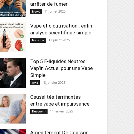
arrêter de fumer
11 juillet 2025
News
Vape et cicatrisation : enfin
analyse scientifique simple
11 juillet 2025
Nicotine
Top 5 E-liquides Neutres:
Vap’in Actuel pour une Vape
Simple
18 janvier 2025
Avis
Causalités terrifiantes
entre vape et impuissance
11 janvier 2025
Découvrir
Amendement De Courson :