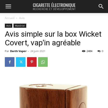
Accueil
Avis
Avis
Matériel
Avis simple sur la box Wicket
Covert, vap’in agréable
Par
Darth Vaper
-
24 juin 2021
2484
0