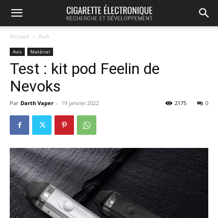
Accueil
Avis
Avis
Matériel
Test : kit pod Feelin de
Nevoks
Par
Darth Vaper
-
19 janvier 2022
2175
0