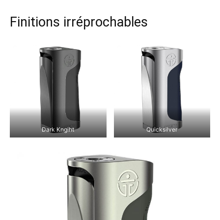
Finitions irréprochables
Dark Kngiht
Quicksilver