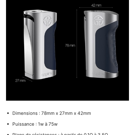
Dimensions : 78mm x 27mm x 42mm
Puissance : 1w à 75w
Plage de résistances : à partir de 0,1Ω à 3,5Ω