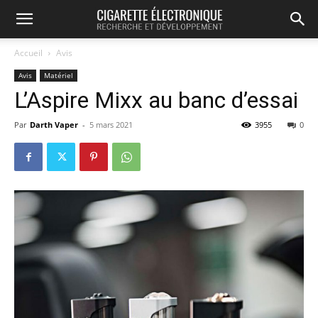
Accueil
Avis
Avis
Matériel
L’Aspire Mixx au banc d’essai
Par
Darth Vaper
-
5 mars 2021
3955
0