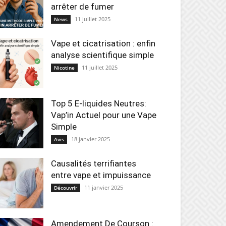
arrêter de fumer
11 juillet 2025
News
Vape et cicatrisation : enfin
analyse scientifique simple
11 juillet 2025
Nicotine
Top 5 E-liquides Neutres:
Vap’in Actuel pour une Vape
Simple
18 janvier 2025
Avis
Causalités terrifiantes
entre vape et impuissance
11 janvier 2025
Découvrir
Amendement De Courson :