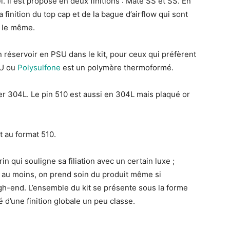
l. Il est proposé en deux finitions : Mate SS et SS. En
a finition du top cap et de la bague d’airflow qui sont
t le même.
 réservoir en PSU dans le kit, pour ceux qui préfèrent
SU ou
Polysulfone
est un polymère thermoformé.
ier 304L. Le pin 510 est aussi en 304L mais plaqué or
et au format 510.
n qui souligne sa filiation avec un certain luxe ;
s au moins, on prend soin du produit même si
igh-end. L’ensemble du kit se présente sous la forme
té d’une finition globale un peu classe.