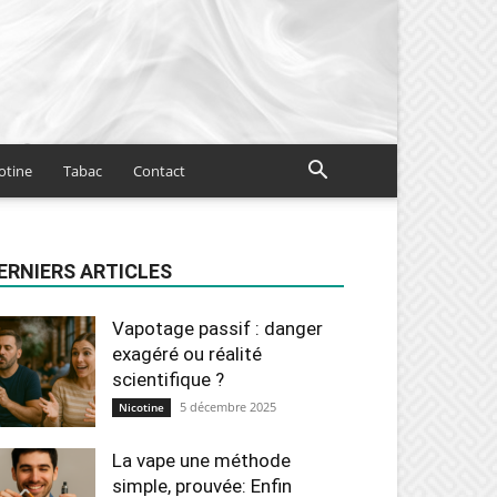
otine
Tabac
Contact
ERNIERS ARTICLES
Vapotage passif : danger
exagéré ou réalité
scientifique ?
5 décembre 2025
Nicotine
La vape une méthode
simple, prouvée: Enfin