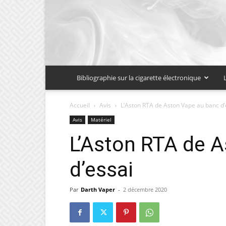
Bibliographie sur la cigarette électronique
Accueil
Avis
L’Aston RTA de Aston Vape au banc d’
Avis
Matériel
L’Aston RTA de 
d’essai
Par
Darth Vaper
-
2 décembre 2020