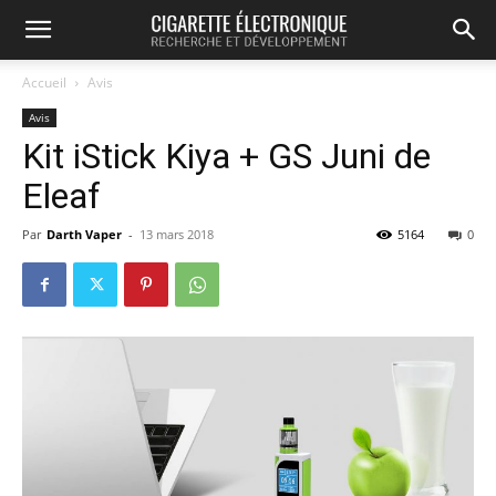
Accueil
Avis
Avis
Kit iStick Kiya + GS Juni de
Eleaf
Par
Darth Vaper
-
13 mars 2018
5164
0