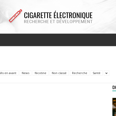
Cigarette
Mis en avant
News
Nicotine
Non classé
Recherche
Santé
electronique
D
recherche