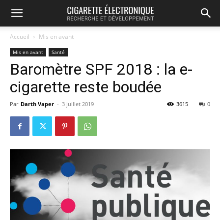
Accueil
Mis en avant
Mis en avant
Santé
Baromètre SPF 2018 : la e-
cigarette reste boudée
Par
Darth Vaper
-
3 juillet 2019
3615
0