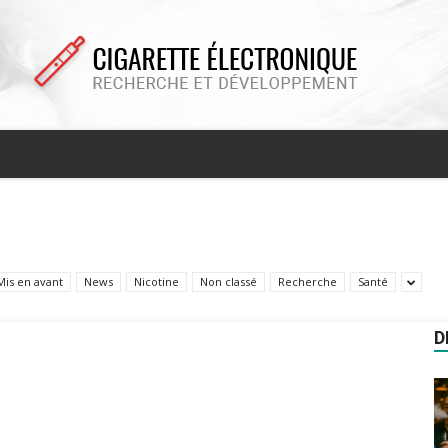
Cigarette
Mis en avant
News
Nicotine
Non classé
Recherche
Santé
electronique
D
recherche